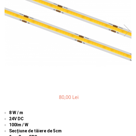
Comutatoare / Detectoare PIR
Buton on off
Senzori de miscare
Stechere si Cuple
80,00 Lei
8 W / m
24V DC
100lm / W
Secțiune de tăiere de 5cm