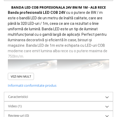
BANDA LED COB PROFESIONALA 24V 8W/M 1M - ALB RECE
Banda profesională LED COB 24V
cu o putere de 8W / m
este o bandă LED de un metru de înaltă calitate, care are
până la 320 LED-uri / 1m, ceea ce are ca rezultat o linie
uniformă de lumină.
Banda LED este un tip de iluminat
multifuncțional cu o gamă largă de aplicații.
Perfect pentru
iluminarea decorativă și eficientă în case, birouri și
magazine. Banda LED de 1m este echipata cu LED-uri COB
moderne care emit lumina alba rece cu o putere maxima de
750lm/m.
VEZI MAI MULT
Informatii conformitate produs
Caracteristici
Video
(1)
BANDA LED PROFESIONALĂ COB 8W/M 24V 1M -
CARACTERISTICI:
Review-uri
(0)