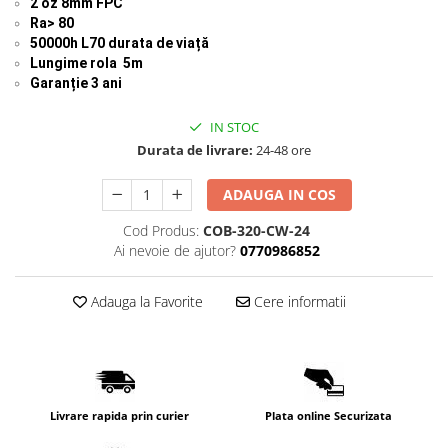
2 oz 8mm FPC
Ra> 80
50000h L70 durata de viață
Lungime rola 5m
Garanție 3 ani
IN STOC
Durata de livrare:
24-48 ore
ADAUGA IN COS
Cod Produs:
COB-320-CW-24
Ai nevoie de ajutor?
0770986852
Adauga la Favorite
Cere informatii
Livrare rapida prin curier
Plata online Securizata