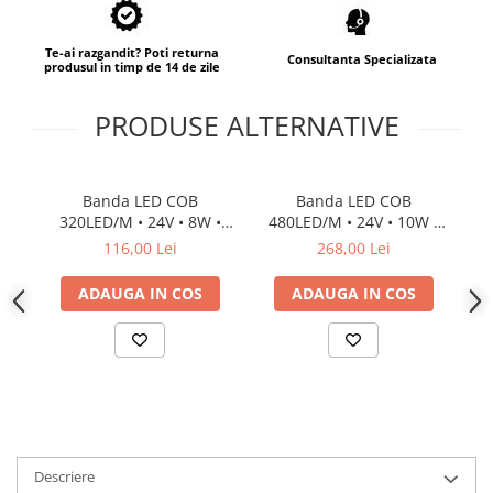
Te-ai razgandit? Poti returna
Consultanta Specializata
produsul in timp de 14 de zile
PRODUSE ALTERNATIVE
Banda LED COB
Banda LED COB
320LED/M • 24V • 8W •
480LED/M • 24V • 10W •
4
6000K • IP66 • 760lm •
3000K • IP66 • 1000lm •
6
116,00 Lei
268,00 Lei
Ra80 • 8.3mm 2oz Cooper
Cri90 • 8mm 2oz Cooper
Cr
Versiune PRO
Versiune PRO
ADAUGA IN COS
ADAUGA IN COS
Descriere