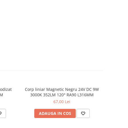
nodizat
Corp liniar Magnetic Negru 24V DC 9W
Corp de i
2M
3000K 352LM 120° RA90 L316MM
24V DC 
67,00 Lei
ADAUGA IN COS
AD