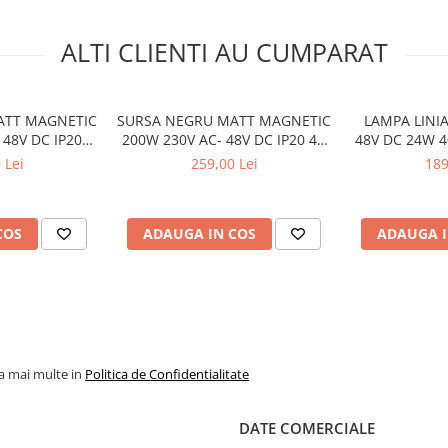
ALTI CLIENTI AU CUMPARAT
ATT MAGNETIC
SURSA NEGRU MATT MAGNETIC
LAMPA LINI
 48V DC IP20
200W 230V AC- 48V DC IP20 4A
48V DC 24W 4
3.5 * 45MM
305*2.53*45MM CU CABLU 2M
OSRAM R
 Lei
259,00 Lei
189
COS
ADAUGA IN COS
ADAUGA I
la mai multe in
Politica de Confidentialitate
DATE COMERCIALE