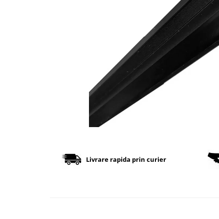
Cabluri
Comutatoare / Detectoare PIR
Buton on off
Senzori de miscare
Stechere si Cuple
Controler Banda LED
Corp iluminat LED
Lampi Suspendate
Livrare rapida prin curier
Iluminat Birou
Lampi de masa
Lampi de perete
Lampi de podea