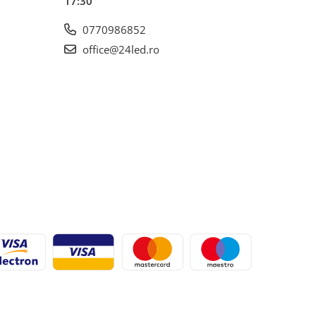
17:30
0770986852
office@24led.ro