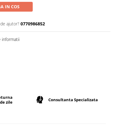
A IN COS
 de ajutor?
0770986852
informatii
returna
Consultanta Specializata
de zile