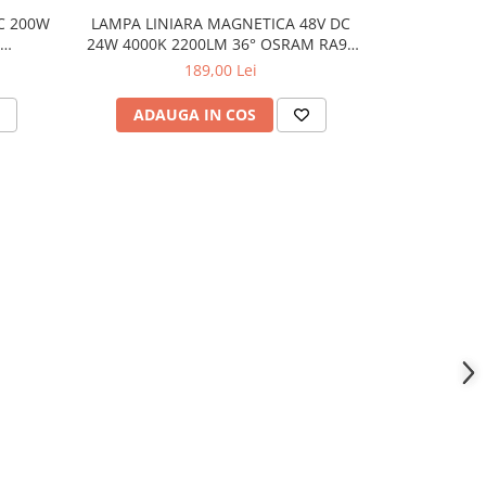
C 200W
LAMPA LINIARA MAGNETICA 48V DC
LAMPA LINIAR
24W 4000K 2200LM 36° OSRAM RA90
12W 4000K 
 2M
L436MM
189,00 Lei
ADAUGA IN COS
ADAU