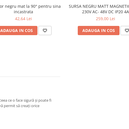
or negru mat la 90° pentru sina
SURSA NEGRU MATT MAGNETI
incastrata
230V AC- 48V DC IP20 4A
305*2.53*45MM CU CABLU
42,64 Lei
259,00 Lei
ADAUGA IN COS
ADAUGA IN COS
eea ce o face sigură și poate fi
 vă permit să creați orice