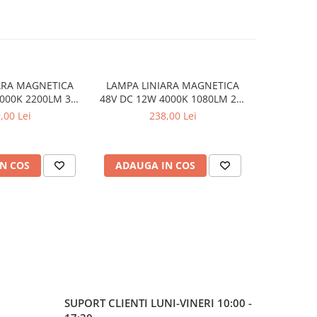
ARA MAGNETICA
LAMPA LINIARA MAGNETICA
LAMPA LINI
000K 2200LM 36°
48V DC 12W 4000K 1080LM 24°
UNGHI 4
A90 L436MM
OSRAM RA90 L220MM
1750LM 11
,00 Lei
238,00 Lei
N COS
ADAUGA IN COS
ADAUG
SUPORT CLIENTI
LUNI-VINERI 10:00 -