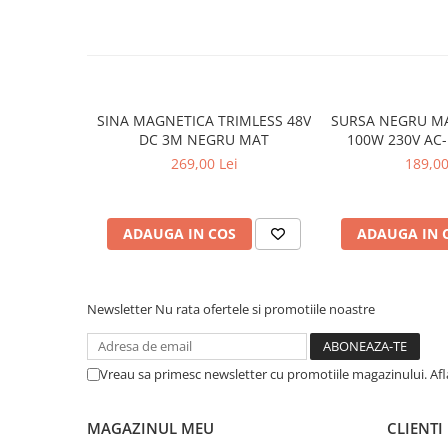
Lumini LED cu fibra optica
Sursa fibra optica
Cablu Fibra Optica LED
SINA MAGNETICA TRIMLESS 48V
SURSA NEGRU M
DC 3M NEGRU MAT
100W 230V AC-
2.1A 250 * 2
269,00 Lei
189,00
ADAUGA IN COS
ADAUGA IN 
Newsletter
Nu rata ofertele si promotiile noastre
Vreau sa primesc newsletter cu promotiile magazinului. Af
MAGAZINUL MEU
CLIENTI