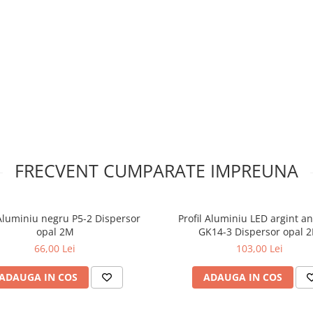
e alimentare, un terminal și o
, potrivită cu puterea totală a
ffice@24led.ro
FRECVENT CUMPARATE IMPREUNA
 Aluminiu negru P5-2 Dispersor
Profil Aluminiu LED argint a
opal 2M
GK14-3 Dispersor opal 
66,00 Lei
103,00 Lei
ADAUGA IN COS
ADAUGA IN COS