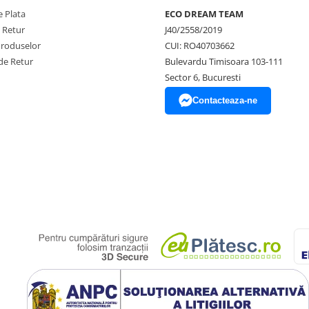
 Plata
ECO DREAM TEAM
e Retur
J40/2558/2019
Produselor
CUI: RO40703662
de Retur
Bulevardu Timisoara 103-111
Sector 6, Bucuresti
Contacteaza-ne