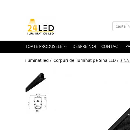
Toate Produsele
Banda LED
Banda Led COB
TOATE PRODUSELE
DESPRE NOI
CONTACT
P
Banda LED 12V
iluminat led /
Corpuri de Iluminat pe Sina LED /
SINA
Banda LED RGB
Banda LED 24V
Furtun Luminos
Banda LED 220V
Banda Digitala
Accesorii banda led
Conectori banda led