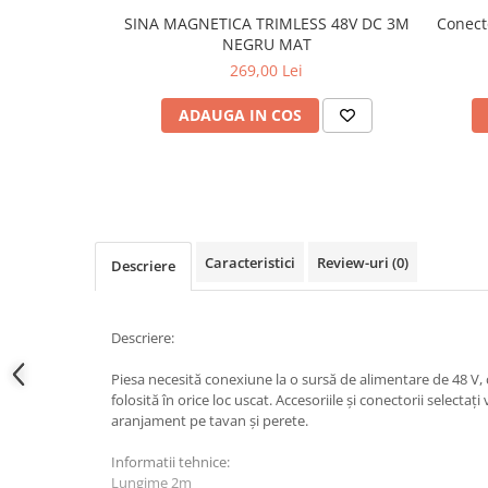
Lampi de tavan
SINA MAGNETICA TRIMLESS 48V DC 3M
Conect
Spoturi LED
NEGRU MAT
269,00 Lei
Corpuri de Iluminat pe Sina LED
ADAUGA IN COS
Sina magnetica LED 48V
Sina Magnetica Slim 5mm 24V
Corpuri de Iluminat Industriale LED
Corpuri de Iluminat Stradal
Caracteristici
Review-uri
(0)
LED
Descriere
Corpuri EXIT
Corpuri Industriale LED
Descriere:
Corpuri liniare LED
Piesa necesită conexiune la o sursă de alimentare de 48 V, c
folosită în orice loc uscat. Accesoriile și conectorii selectați
Panouri LED
aranjament pe tavan și perete.
Proiectoare LED magazin pe
sina 220V
Informatii tehnice:
Lungime 2m