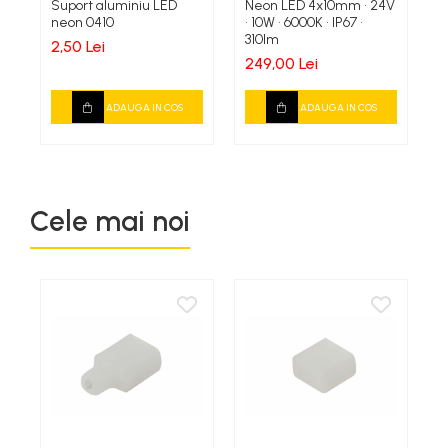
Suport aluminiu LED
Neon LED 4x10mm • 24V
N
neon 0410
• 10W • 6000K • IP67 •
•
Comutatoare / Detectoare PIR
310lm
•
2,50 Lei
249,00 Lei
2
Buton on off
ADAUGA IN COS
ADAUGA IN COS
Senzori de miscare
Stechere si Cuple
Cele mai noi