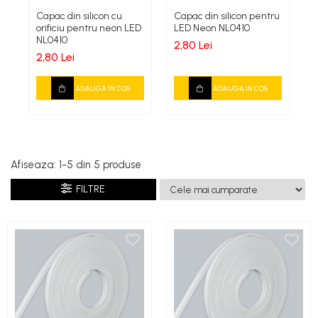
Capac din silicon cu
Capac din silicon pentru
N
orificiu pentru neon LED
LED Neon NL0410
•
NL0410
•
2,80 Lei
2,80 Lei
2
ADAUGA IN COS
ADAUGA IN COS
Afiseaza:
1-
5
din
5
produse
FILTRE