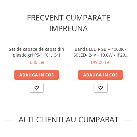
FRECVENT CUMPARATE
IMPREUNA
Set de capace de capat din
Banda LED RGB + 4000K •
plastic gri P5-1 [C1, C4]
60LED• 24V • 19.6W • IP20 •
500lm • 12mm • Versiunea
3,30 Lei
199,00 Lei
PRO 3oz
ADAUGA IN COS
ADAUGA IN COS
ALTI CLIENTI AU CUMPARAT