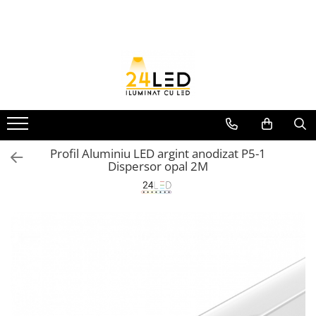
Toate Produsele
Banda LED
Banda Led COB
Banda LED 12V
Banda LED RGB
Profil Aluminiu LED argint anodizat P5-1
Dispersor opal 2M
Banda LED 24V
Furtun Luminos
Banda LED 220V
Banda Digitala
Accesorii banda led
Conectori banda led