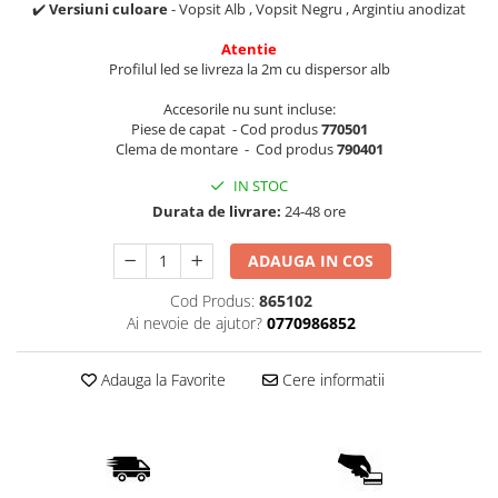
✔️
Versiuni culoare
- Vopsit Alb , Vopsit Negru , Argintiu anodizat
Lampi de tavan
Spoturi LED
Atentie
Profilul led se livreza la 2m cu dispersor alb
Corpuri de Iluminat pe Sina LED
Accesorile nu sunt incluse:
Piese de capat - Cod produs
770501
Sina magnetica LED 48V
Clema de montare - Cod produs
790401
Sina Magnetica Slim 5mm 24V
IN STOC
Durata de livrare:
24-48 ore
Corpuri de Iluminat Industriale LED
Corpuri de Iluminat Stradal
ADAUGA IN COS
LED
Cod Produs:
865102
Corpuri EXIT
Ai nevoie de ajutor?
0770986852
Corpuri Industriale LED
Corpuri liniare LED
Adauga la Favorite
Cere informatii
Panouri LED
Proiectoare LED magazin pe
sina 220V