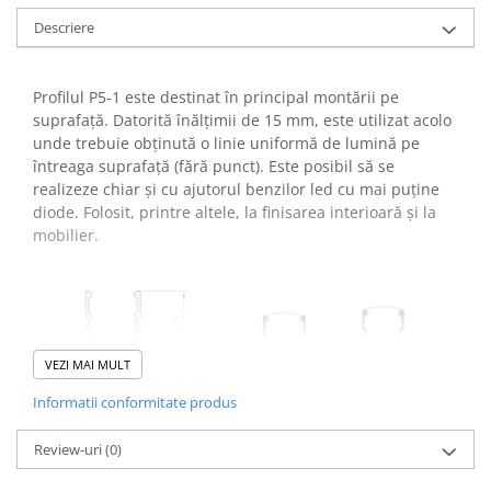
Descriere
Lumini LED cu fibra optica
Sursa fibra optica
Profilul P5-1 este destinat în principal montării pe
Cablu Fibra Optica LED
suprafață.
Datorită înălțimii de 15 mm, este utilizat acolo
unde trebuie obținută o linie uniformă de lumină pe
întreaga suprafață (fără punct).
Este posibil să se
realizeze chiar și cu ajutorul benzilor led cu mai puține
diode.
Folosit, printre altele, la finisarea interioară și la
mobilier.
VEZI MAI MULT
Informatii conformitate produs
Review-uri
(0)