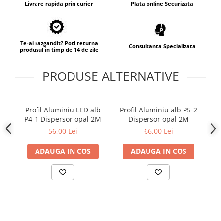
Proiector LED Fantana/Piscina
Livrare rapida prin curier
Plata online Securizata
Modul LED
Te-ai razgandit? Poti returna
Consultanta Specializata
Profil Banda LED
produsul in timp de 14 de zile
Accesorii profile led
PRODUSE ALTERNATIVE
Profil led aplicat
Profil LED colt
Profil led incastrat
Profil Aluminiu LED alb
Profil Aluminiu alb P5-2
Pr
P4-1 Dispersor opal 2M
Dispersor opal 2M
an
Profil Led Rigips
56,00 Lei
66,00 Lei
Profil LED SHADOW
ADAUGA IN COS
ADAUGA IN COS
Proiectoare LED
Sursa Banda Led
Sursa Alimentare 12V
Sursa Alimentare 24V